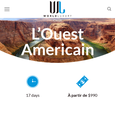
Passer
au
contenu
Circuit
L’Ouest
Americain
De Los Angeles à San Francisco et Las
Vegas
17 days
À partir de
$990