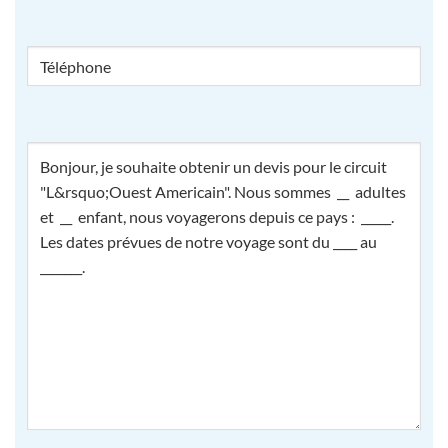
Téléphone
Comment
pouvons-
nous
vous
aider
?