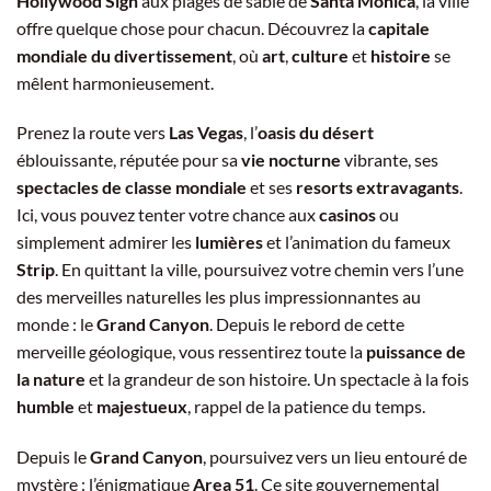
Hollywood Sign
aux plages de sable de
Santa Monica
, la ville
offre quelque chose pour chacun. Découvrez la
capitale
mondiale du divertissement
, où
art
,
culture
et
histoire
se
mêlent harmonieusement.
Prenez la route vers
Las Vegas
, l’
oasis du désert
éblouissante, réputée pour sa
vie nocturne
vibrante, ses
spectacles de classe mondiale
et ses
resorts extravagants
.
Ici, vous pouvez tenter votre chance aux
casinos
ou
simplement admirer les
lumières
et l’animation du fameux
Strip
. En quittant la ville, poursuivez votre chemin vers l’une
des merveilles naturelles les plus impressionnantes au
monde : le
Grand Canyon
. Depuis le rebord de cette
merveille géologique, vous ressentirez toute la
puissance de
la nature
et la grandeur de son histoire. Un spectacle à la fois
humble
et
majestueux
, rappel de la patience du temps.
Depuis le
Grand Canyon
, poursuivez vers un lieu entouré de
mystère : l’énigmatique
Area 51
. Ce site gouvernemental