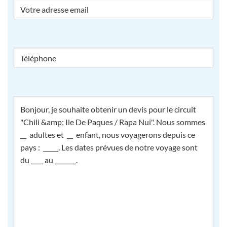
Email
Téléphone
Comment
pouvons-
nous
vous
aider
?