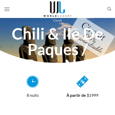
Passer
au
contenu
Circuit
Chili & Ile De
Paques /
Rapa Nui
un voyage entre Andes majestueuses,
culture polynésienne et mystères des
8 nuits
À partir de
$1999
Moaï au cœur du Pacifique.