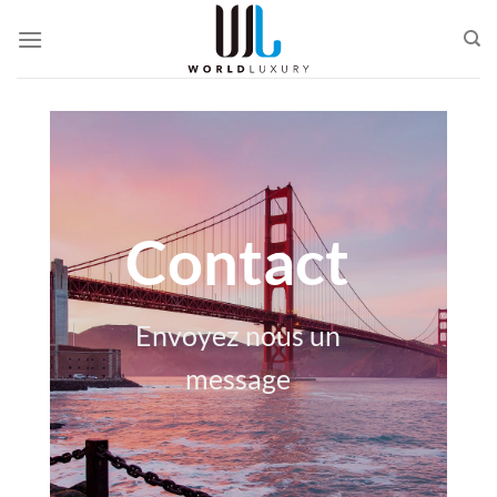
Passer
au
contenu
Contact
Envoyez nous un
message