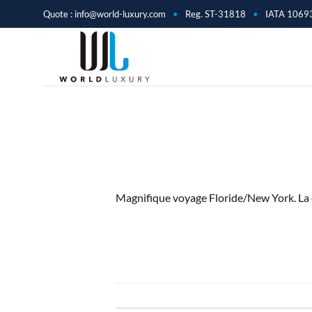
Passer
Quote :
info@world-luxury.com
•
Reg. ST-31818
•
IATA 1069
au
contenu
Magnifique voyage Floride/New York. La q