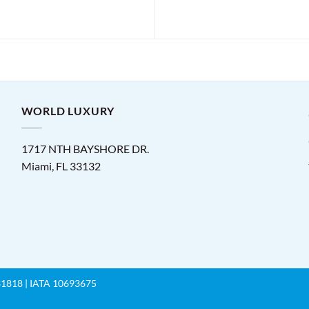
WORLD LUXURY
1717 NTH BAYSHORE DR.
Miami
,
FL
33132
T-31818 | IATA 10693675